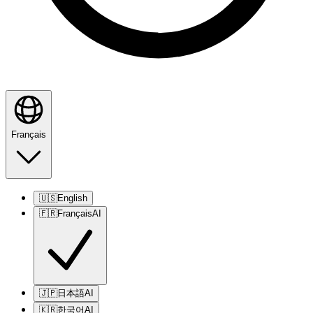
Français
🇺🇸
English
🇫🇷
Français
AI
🇯🇵
日本語
AI
🇰🇷
한국어
AI